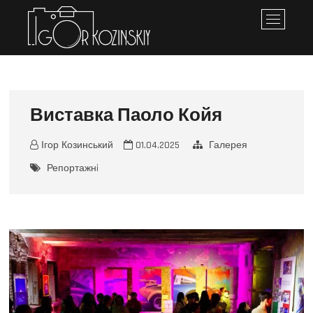
Iгор Козинський
ПЕРСОНАЛЬНЕ ПОРТФОЛІО
M
e
n
u
B
u
Виставка Паоло Койя
t
t
o
Ігор Козинський
01.04.2025
Галерея
n
Репортажнi