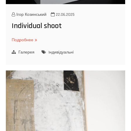
Ігор Козинський
22.06.2025
Individual shoot
Подробнее
I
n
Галерея
d
Iндивiдуальнi
i
v
i
d
u
a
l
s
h
o
o
t