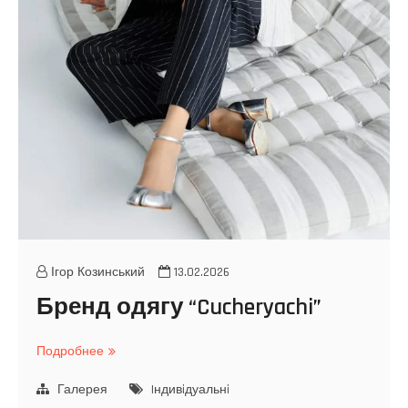
Ігор Козинський
13.02.2026
Бренд одягу “Cucheryachi”
Подробнее
Б
р
Галерея
е
Iндивiдуальнi