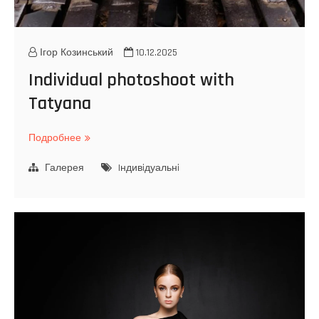
Ігор Козинський
10.12.2025
Individual photoshoot with
Tatyana
Подробнее
I
n
Галерея
d
Iндивiдуальнi
i
v
i
d
u
a
l
p
h
o