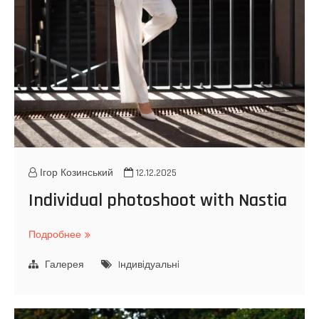
Ігор Козинський
12.12.2025
Individual photoshoot with Nastia
Подробнее
I
n
Галерея
d
Iндивiдуальнi
i
v
i