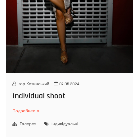
Ігор Козинський
07.05.2024
Individual shoot
Подробнее
I
n
Галерея
d
Iндивiдуальнi
i
v