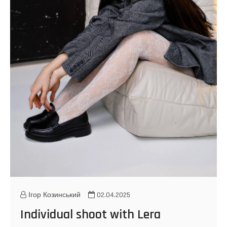
h
N
a
s
t
y
a
Ігор Козинський
02.04.2025
Individual shoot with Lera