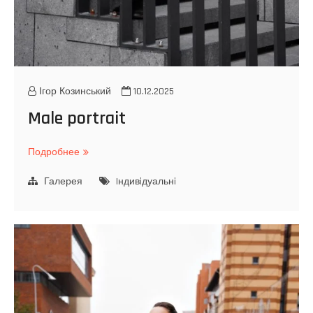
Ігор Козинський
10.12.2025
Male portrait
Подробнее
M
a
Галерея
l
Iндивiдуальнi
e
p
o
r
t
r
a
i