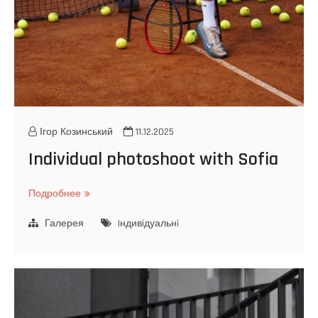
t
i
a
Ігор Козинський
11.12.2025
Individual photoshoot with Sofia
Подробнее
I
n
Галерея
d
Iндивiдуальнi
i
v
i
d
u
a