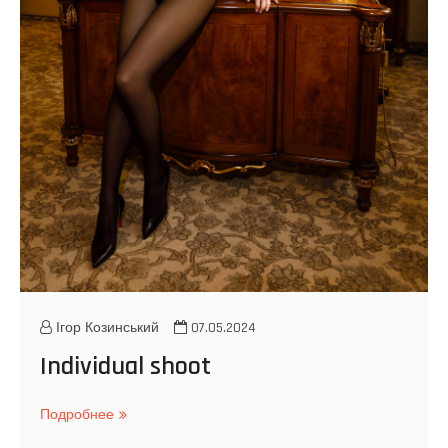
r
a
Ігор Козинський
07.05.2024
Individual shoot
Подробнее
I
n