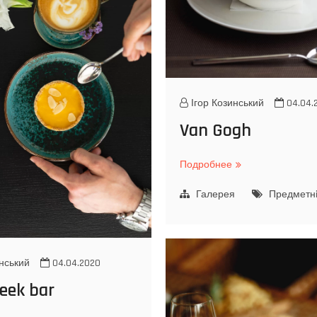
r
n
J
g
u
l
i
a
Ігор Козинський
04.04.
Van Gogh
Подробнее
V
a
Галерея
n
Предметн
G
o
g
h
нський
04.04.2020
eek bar