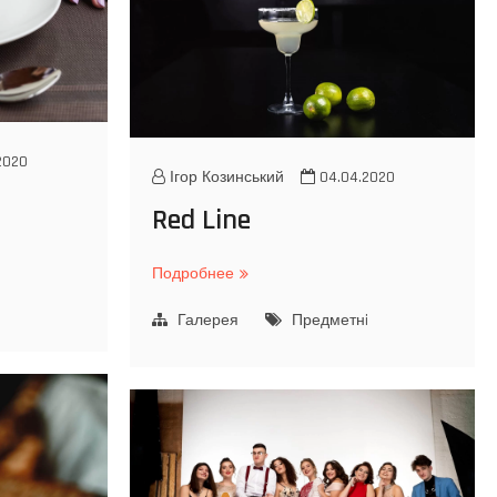
2020
Ігор Козинський
04.04.2020
Red Line
Подробнее
R
e
i
Галерея
d
Предметнi
L
i
n
e