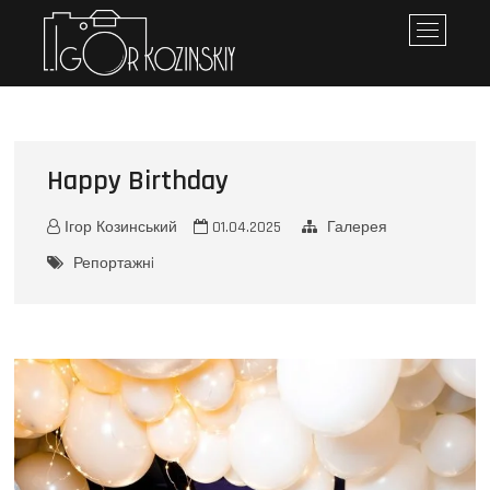
Iгор Козинський
ПЕРСОНАЛЬНЕ ПОРТФОЛІО
M
e
n
u
B
u
Happy Birthday
t
t
o
Ігор Козинський
01.04.2025
Галерея
n
Репортажнi