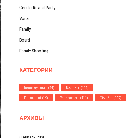
Gender Reveal Party
Vona
Family
Board
Family Shooting
КАТЕГОРИИ
Iндивiдуальнi
(74)
Весiльнi
(115)
Предметнi
(19)
Репортажнi
(111)
Сiмейнi
(107)
АРХИВЫ
Февраль 2026