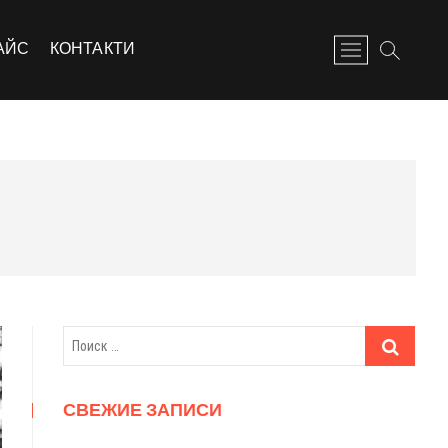
АЙС
КОНТАКТИ
M
e
n
u
B
u
t
t
o
n
СВЕЖИЕ ЗАПИСИ