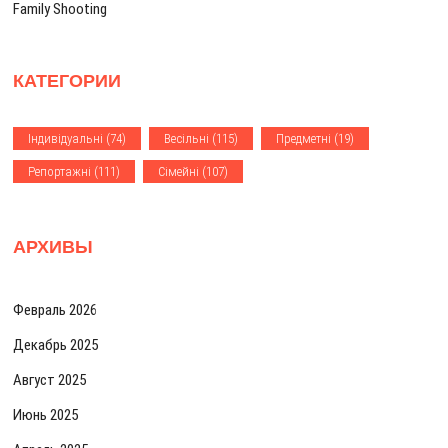
Family Shooting
и
с
КАТЕГОРИИ
я
м
Iндивiдуальнi
(74)
Весiльнi
(115)
Предметнi
(19)
Репортажнi
(111)
Сiмейнi
(107)
АРХИВЫ
Февраль 2026
Декабрь 2025
Август 2025
Июнь 2025