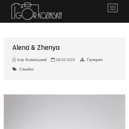
Iгор Козинський
ПЕРСОНАЛЬНЕ ПОРТФОЛІО
M
e
n
u
B
u
Alena & Zhenya
t
t
o
Ігор Козинський
08.02.2023
Галерея
n
Сiмейнi