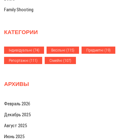
п
Family Shooting
и
с
КАТЕГОРИИ
я
м
Iндивiдуальнi
(74)
Весiльнi
(115)
Предметнi
(19)
Репортажнi
(111)
Сiмейнi
(107)
АРХИВЫ
Февраль 2026
Декабрь 2025
Август 2025
Июнь 2025