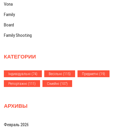
о
ь
:
Vona
з
:
Family
а
Board
п
Family Shooting
и
с
КАТЕГОРИИ
я
м
Iндивiдуальнi
(74)
Весiльнi
(115)
Предметнi
(19)
Репортажнi
(111)
Сiмейнi
(107)
АРХИВЫ
Февраль 2026