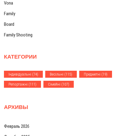
о
ь
:
Vona
з
:
Family
а
Board
п
Family Shooting
и
с
КАТЕГОРИИ
я
м
Iндивiдуальнi
(74)
Весiльнi
(115)
Предметнi
(19)
Репортажнi
(111)
Сiмейнi
(107)
АРХИВЫ
Февраль 2026