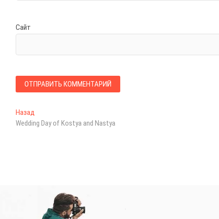
Сайт
Н
Назад
П
Wedding Day of Kostya and Nastya
р
а
е
в
д
ы
и
д
г
у
щ
а
а
ц
я