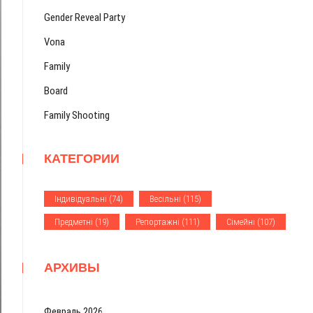
Gender Reveal Party
Vona
Family
Board
Family Shooting
КАТЕГОРИИ
Iндивiдуальнi
(74)
Весiльнi
(115)
Предметнi
(19)
Репортажнi
(111)
Сiмейнi
(107)
АРХИВЫ
Февраль 2026