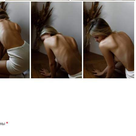
ены
*