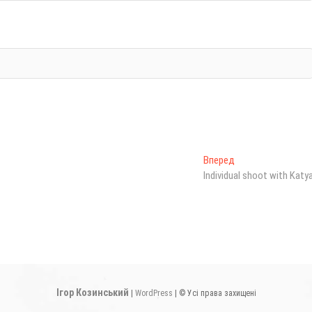
Вперед
С
Individual shoot with Katy
л
е
д
у
ю
щ
а
я
Iгор Козинський
|
WordPress
| © Усі права захищені
з