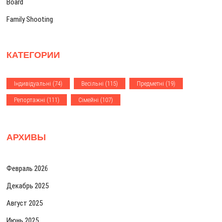
Board
п
Family Shooting
и
с
КАТЕГОРИИ
я
м
Iндивiдуальнi
(74)
Весiльнi
(115)
Предметнi
(19)
Репортажнi
(111)
Сiмейнi
(107)
АРХИВЫ
Февраль 2026
Декабрь 2025
Август 2025
Июнь 2025