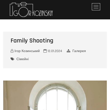
Iгор Козинський
ПЕРСОНАЛЬНЕ ПОРТФОЛІО
M
e
n
u
B
u
Family Shooting
t
t
o
Ігор Козинський
12.01.2024
Галерея
n
Сiмейнi