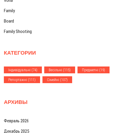
Vona
з
:
Family
а
Board
п
Family Shooting
и
с
КАТЕГОРИИ
я
м
Iндивiдуальнi
(74)
Весiльнi
(115)
Предметнi
(19)
Репортажнi
(111)
Сiмейнi
(107)
АРХИВЫ
Февраль 2026
Декабрь 2025