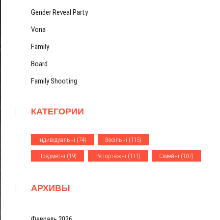
Gender Reveal Party
Vona
Family
Board
Family Shooting
КАТЕГОРИИ
Iндивiдуальнi
(74)
Весiльнi
(115)
Предметнi
(19)
Репортажнi
(111)
Сiмейнi
(107)
АРХИВЫ
Февраль 2026