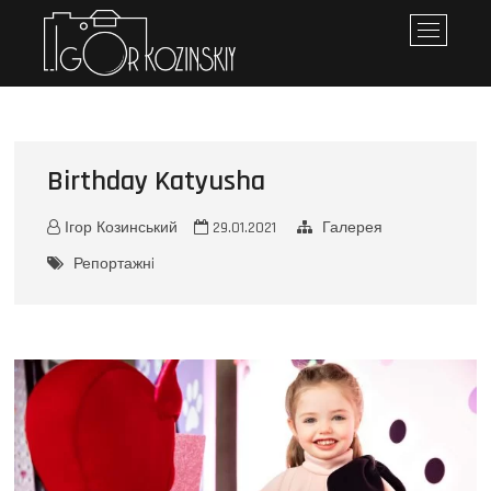
Iгор Козинський
ПЕРСОНАЛЬНЕ ПОРТФОЛІО
M
e
n
u
B
u
Birthday Katyusha
t
t
o
Ігор Козинський
29.01.2021
Галерея
n
Репортажнi