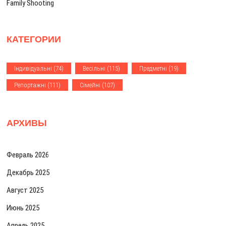
Family Shooting
и
с
КАТЕГОРИИ
я
м
Iндивiдуальнi
(74)
Весiльнi
(115)
Предметнi
(19)
Репортажнi
(111)
Сiмейнi
(107)
АРХИВЫ
Февраль 2026
Декабрь 2025
Август 2025
Июнь 2025
Апрель 2025