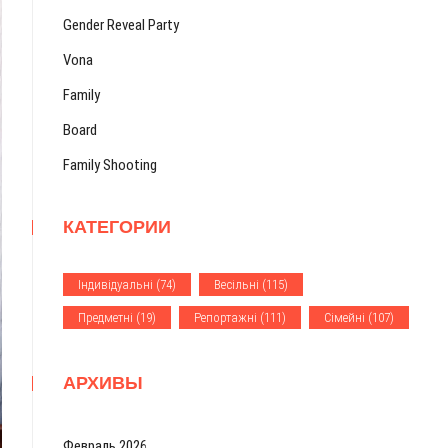
Gender Reveal Party
Vona
Family
Board
Family Shooting
КАТЕГОРИИ
Iндивiдуальнi
(74)
Весiльнi
(115)
Предметнi
(19)
Репортажнi
(111)
Сiмейнi
(107)
АРХИВЫ
Февраль 2026