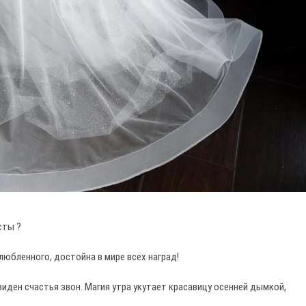
сты ?
бленного, достойна в мире всех наград!
ден счастья звон. Магия утра укутает красавицу осенней дымкой,