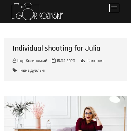
Iгор Козинський
ПЕРСОНАЛЬНЕ ПОРТФОЛІО
M
e
n
u
B
u
Individual shooting for Julia
t
t
o
Ігор Козинський
15.04.2020
Галерея
n
Iндивiдуальнi