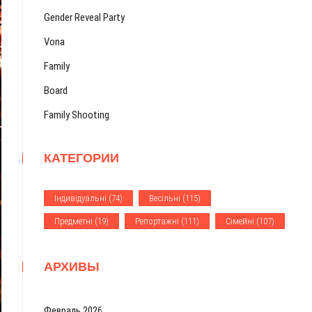
Gender Reveal Party
Vona
Family
Board
Family Shooting
КАТЕГОРИИ
Iндивiдуальнi
(74)
Весiльнi
(115)
Предметнi
(19)
Репортажнi
(111)
Сiмейнi
(107)
АРХИВЫ
Февраль 2026