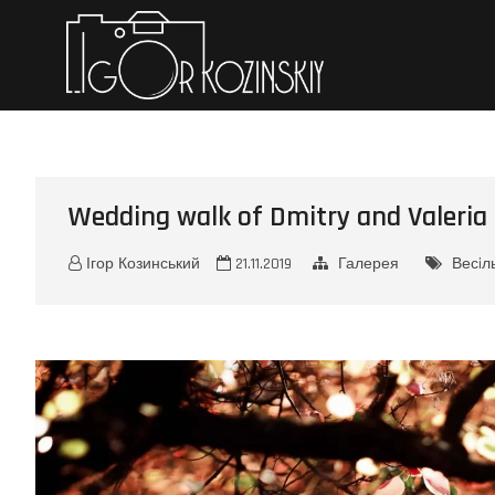
Iгор Коз
ПЕРСОНАЛЬНЕ ПОРТФО
Wedding walk of Dmitry and Valeria
Ігор Козинський
21.11.2019
Галерея
Весiл