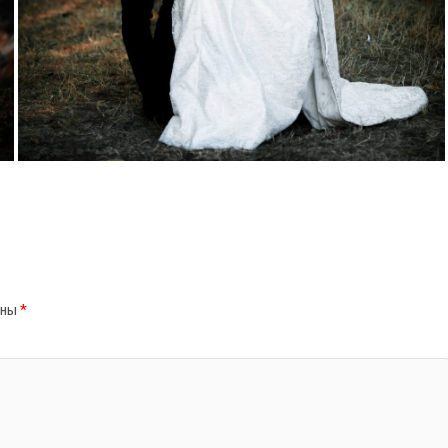
ены
*