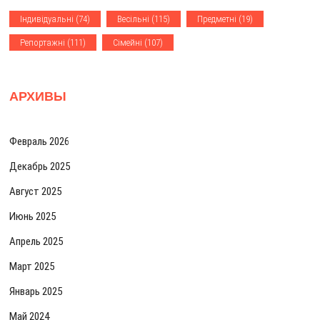
м
Iндивiдуальнi
(74)
Весiльнi
(115)
Предметнi
(19)
Репортажнi
(111)
Сiмейнi
(107)
АРХИВЫ
Февраль 2026
Декабрь 2025
Август 2025
Июнь 2025
Апрель 2025
Март 2025
Январь 2025
Май 2024