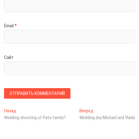
Email
*
Сайт
Н
Назад
П
Вперед
С
Wedding shooting of Pata family?
р
Wedding day Michael and Vlada
л
а
е
е
в
д
д
ы
у