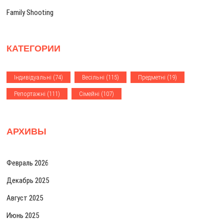
п
Family Shooting
и
с
КАТЕГОРИИ
я
м
Iндивiдуальнi
(74)
Весiльнi
(115)
Предметнi
(19)
Репортажнi
(111)
Сiмейнi
(107)
АРХИВЫ
Февраль 2026
Декабрь 2025
Август 2025
Июнь 2025