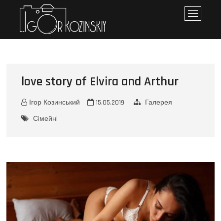
Iгор Козинський
ПЕРСОНАЛЬНЕ ПОРТФОЛІО
M
e
n
u
B
u
love story of Elvira and Arthur
t
t
o
Ігор Козинський
15.05.2019
Галерея
n
Сiмейнi