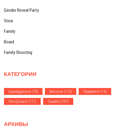
с
и
о
ь
с
Gender Reveal Party
з
:
ь
:
Vona
а
Family
п
и
Board
с
Family Shooting
я
м
КАТЕГОРИИ
Iндивiдуальнi
(74)
Весiльнi
(115)
Предметнi
(19)
Репортажнi
(111)
Сiмейнi
(107)
АРХИВЫ