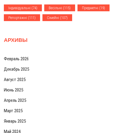
м
Iндивiдуальнi
(74)
Весiльнi
(115)
Предметнi
(19)
Репортажнi
(111)
Сiмейнi
(107)
АРХИВЫ
Февраль 2026
Декабрь 2025
Август 2025
Июнь 2025
Апрель 2025
Март 2025
Январь 2025
Май 2024