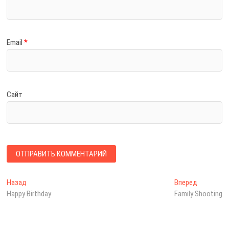
Email
*
Сайт
Н
Назад
П
Вперед
С
Happy Birthday
р
Family Shooting
л
а
е
е
в
д
д
ы
у