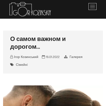
Iгор Козинський
ПЕРСОНАЛЬНЕ ПОРТФОЛІО
M
e
n
u
B
u
О самом важном и
t
t
дорогом…
o
n
Ігор Козинський
19.01.2022
Галерея
Сiмейнi