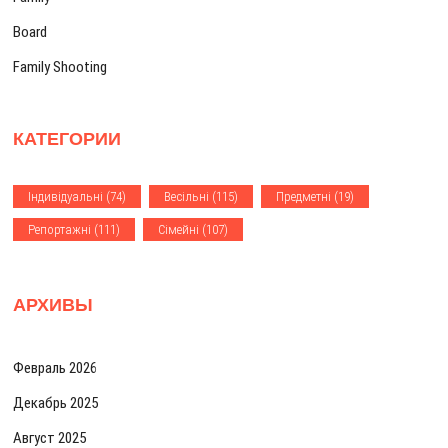
а
Board
п
Family Shooting
и
с
КАТЕГОРИИ
я
м
Iндивiдуальнi
(74)
Весiльнi
(115)
Предметнi
(19)
Репортажнi
(111)
Сiмейнi
(107)
АРХИВЫ
Февраль 2026
Декабрь 2025
Август 2025