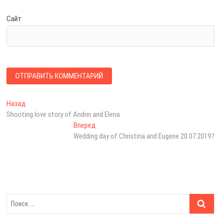
Сайт
Н
Назад
П
Shooting love story of Andrei and Elena
р
а
е
Вперед
С
в
д
Wedding day of Christina and Eugene 20.07.2019?
л
ы
е
и
д
д
г
у
у
щ
ю
а
а
щ
ц
я
а
з
я
и