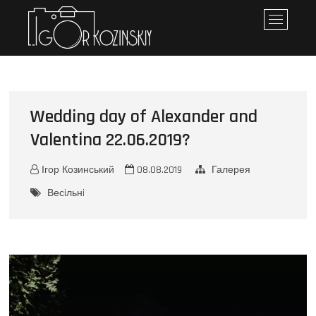
Iгор Козинський
ПЕРСОНАЛЬНЕ ПОРТФОЛІО
M
e
n
u
B
u
Wedding day of Alexander and
t
t
Valentina 22.06.2019?
o
n
Ігор Козинський
08.08.2019
Галерея
Весiльнi